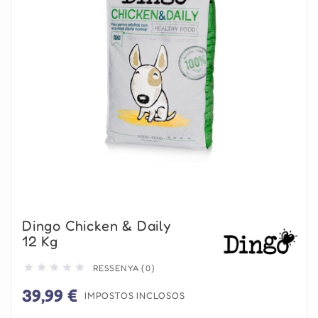
Dingo Chicken & Daily
12 Kg





RESSENYA (0)
39,99 €
IMPOSTOS INCLOSOS