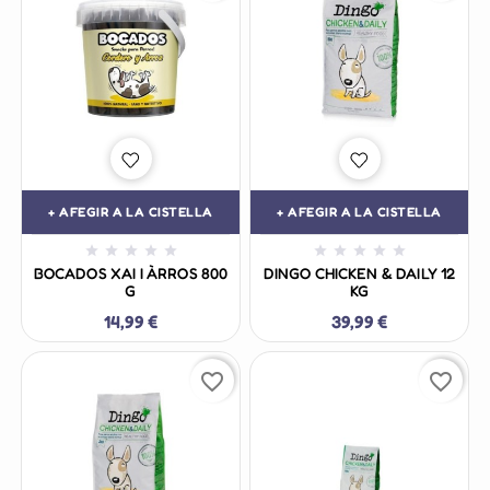
+ AFEGIR A LA CISTELLA
+ AFEGIR A LA CISTELLA










BOCADOS XAI I ÀRROS 800
DINGO CHICKEN & DAILY 12
G
KG
14,99 €
39,99 €
favorite_border
favorite_border