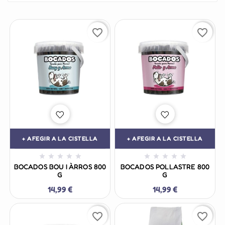
favorite_border
favorite_border
+ AFEGIR A LA CISTELLA
+ AFEGIR A LA CISTELLA










BOCADOS BOU I ÀRROS 800
BOCADOS POLLASTRE 800
G
G
14,99 €
14,99 €
favorite_border
favorite_border