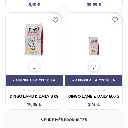
3,15 €
39,99 €
favorite_border
favorite_border
+ AFEGIR A LA CISTELLA
+ AFEGIR A LA CISTELLA










DINGO LAMB & DAILY 3 KG
DINGO LAMB & DAILY 500 G
14,49 €
3,15 €
VEURE MÉS PRODUCTES