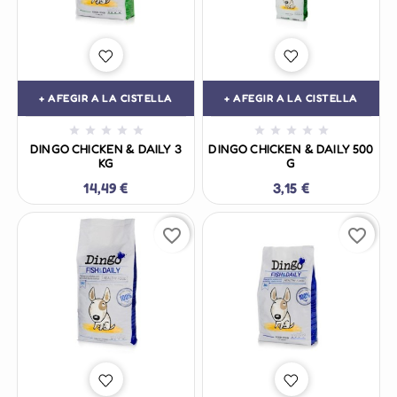
+ AFEGIR A LA CISTELLA
+ AFEGIR A LA CISTELLA










DINGO CHICKEN & DAILY 3
DINGO CHICKEN & DAILY 500
KG
G
14,49 €
3,15 €
favorite_border
favorite_border