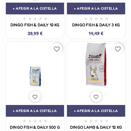
+ AFEGIR A LA CISTELLA
+ AFEGIR A LA CISTELLA










DINGO FISH & DAILY 12 KG
DINGO FISH & DAILY 3 KG
39,99 €
14,49 €
favorite_border
favorite_border
+ AFEGIR A LA CISTELLA
+ AFEGIR A LA CISTELLA










DINGO FISH & DAILY 500 G
DINGO LAMB & DAILY 12 KG