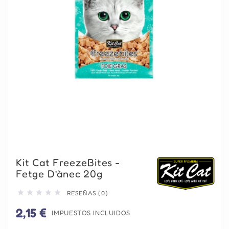
Kit Cat FreezeBites -
Fetge D’ànec 20g





RESEÑAS (0)
2,15 €
IMPUESTOS INCLUIDOS