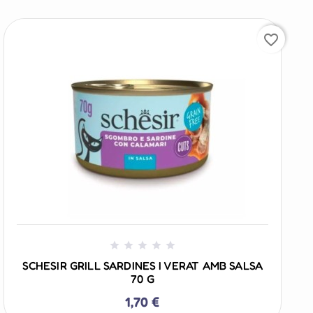
favorite_border
+ AÑADIR AL CARRITO





SCHESIR GRILL SARDINES I VERAT AMB SALSA
70 G
1,70 €