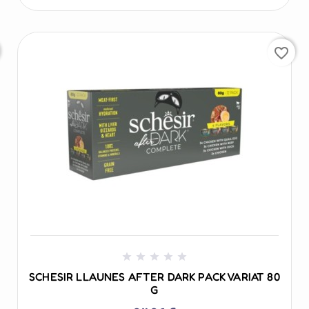
favorite_border
+ AÑADIR AL CARRITO





SCHESIR LLAUNES AFTER DARK PACK VARIAT 80
G