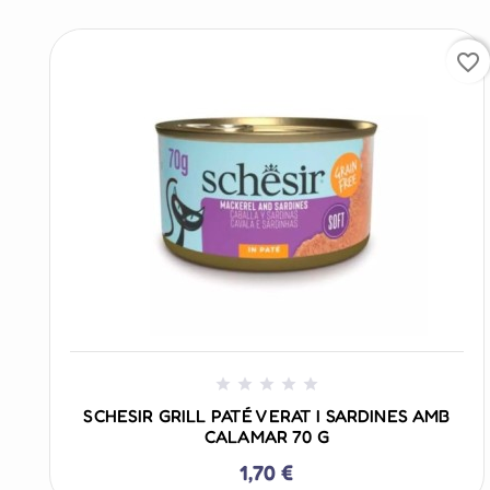
favorite_border
+ AÑADIR AL CARRITO





SCHESIR GRILL PATÉ VERAT I SARDINES AMB
CALAMAR 70 G
1,70 €