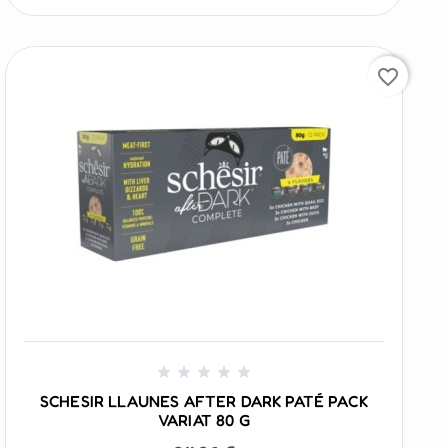
favorite_border
+ AÑADIR AL CARRITO





SCHESIR LLAUNES AFTER DARK PATÉ PACK
VARIAT 80 G