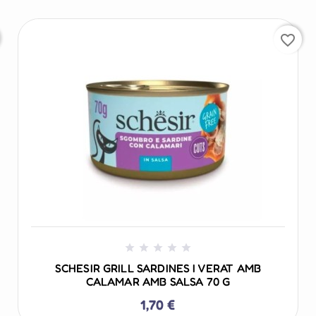
favorite_border
+ AÑADIR AL CARRITO





SCHESIR GRILL SARDINES I VERAT AMB
CALAMAR AMB SALSA 70 G
1,70 €