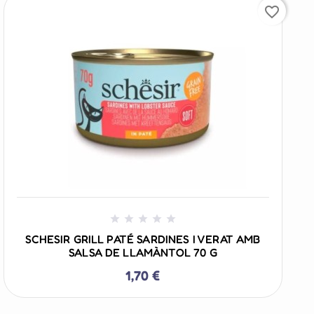
favorite_border
+ AÑADIR AL CARRITO





SCHESIR GRILL PATÉ SARDINES I VERAT AMB
SALSA DE LLAMÀNTOL 70 G
1,70 €