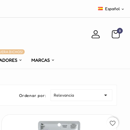
Español

0
UERA BICHOS!
TADORES
MARCAS

Relevancia
Ordenar por:
favorite_border