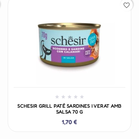
favorite_border
+ AÑADIR AL CARRITO





SCHESIR GRILL PATÉ SARDINES I VERAT AMB
SALSA 70 G
1,70 €