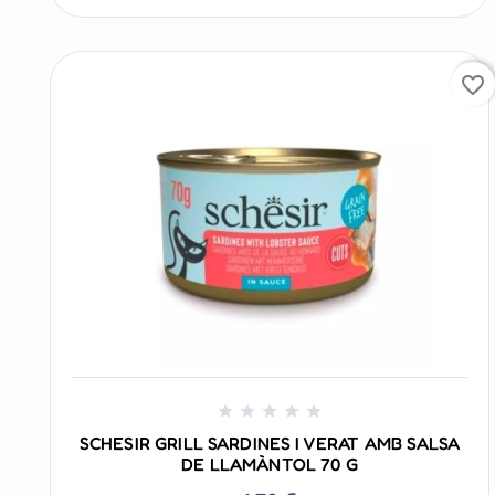
favorite_border
+ AÑADIR AL CARRITO





SCHESIR GRILL SARDINES I VERAT AMB SALSA
DE LLAMÀNTOL 70 G