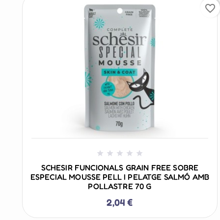
favorite_border
+ AÑADIR AL CARRITO





SCHESIR FUNCIONALS GRAIN FREE SOBRE
ESPECIAL MOUSSE PELL I PELATGE SALMÓ AMB
POLLASTRE 70 G
2,04 €