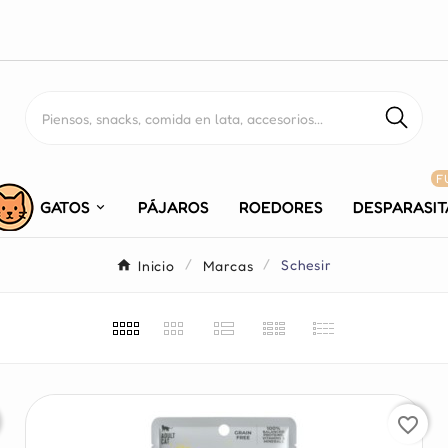
F
GATOS
PÁJAROS
ROEDORES
DESPARASI
Inicio
Marcas
Schesir
favorite_border