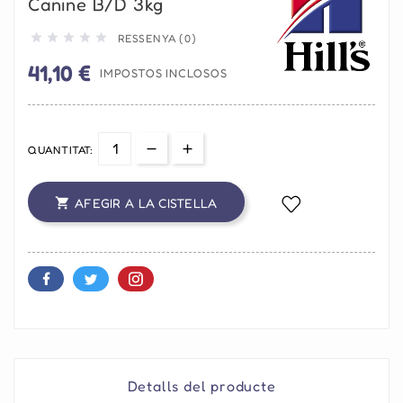
Canine B/d 3kg





RESSENYA (0)
41,10 €
IMPOSTOS INCLOSOS
QUANTITAT:
AFEGIR A LA CISTELLA

Detalls del producte