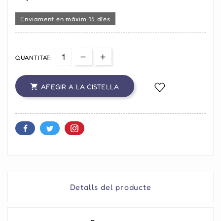
Enviament en máxim 15 díes
QUANTITAT:
AFEGIR A LA CISTELLA

Detalls del producte