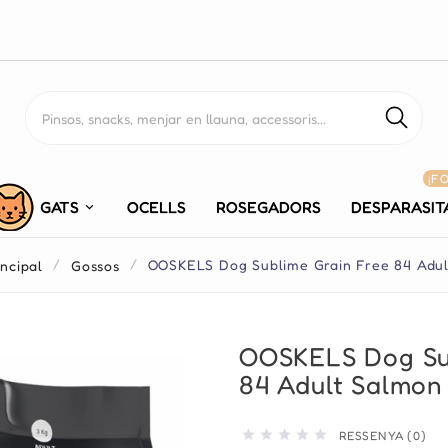
¡F
GATS
OCELLS
ROSEGADORS
DESPARASIT
incipal
Gossos
OOSKELS Dog Sublime Grain Free 84 Adul
OOSKELS Dog Sub
84 Adult Salmon





RESSENYA (0)