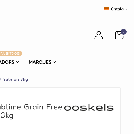
Català

0
ORA BITXOS!
ADORS
MARQUES
t Salmon 3kg
lime Grain Free
 3kg