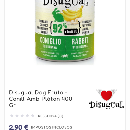
Disugual Dog Fruta -
Conill Amb Plàtan 400
Gr





RESSENYA (0)
2,90 €
IMPOSTOS INCLOSOS