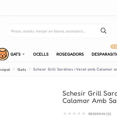
¡F
GATS
OCELLS
ROSEGADORS
DESPARASIT
ncipal
Gats
Schesir Grill Sardines i Verat amb Calamar 
Schesir Grill Sar
Calamar Amb Sa





RESSENYA (0)