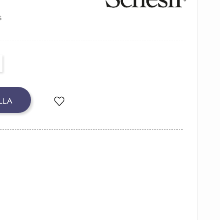
S
LLA