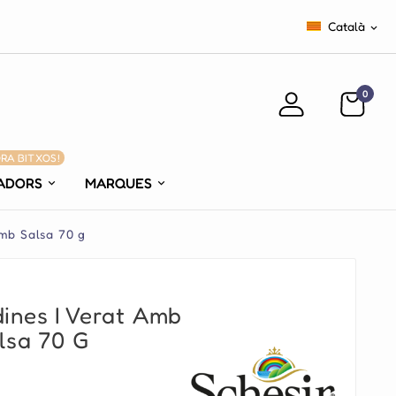
Català

0
ORA BITXOS!
ADORS
MARQUES
amb Salsa 70 g
dines I Verat Amb
lsa 70 G