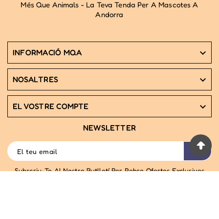
Més Que Animals - La Teva Tenda Per A Mascotes A
Andorra
INFORMACIÓ MQA

NOSALTRES

EL VOSTRE COMPTE

NEWSLETTER
Subscriu-Te Al Nostre Butlletí Per Rebre Ofertes Exclusives
© 2025 - Més Que Animals (Andorra)