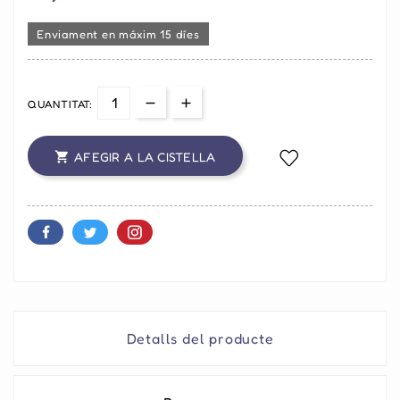
Enviament en máxim 15 díes
QUANTITAT:
AFEGIR A LA CISTELLA

Detalls del producte