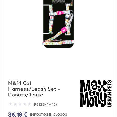
M&M Cat
Harness/Leash Set -
Donuts/1 Size





RESSENYA (0)
36,18 €
IMPOSTOS INCLOSOS