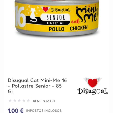
Disugual Cat Mini-Me 16
- Pollastre Senior - 85
Gr





RESSENYA (0)
1,00 €
IMPOSTOS INCLOSOS