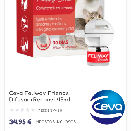
Ceva Feliway Friends
Difusor+Recanvi 48ml





RESSENYA (0)
34,95 €
IMPOSTOS INCLOSOS