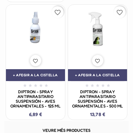
favorite_border
favorite_border
+ AFEGIR A LA CISTELLA
+ AFEGIR A LA CISTELLA










DIPTRON - SPRAY
DIPTRON - SPRAY
ANTIPARASITARIO
ANTIPARASITARIO
SUSPENSIÓN - AVES
SUSPENSIÓN - AVES
ORNAMENTALES - 125 ML
ORNAMENTALES - 500 ML
6,89 €
13,78 €
VEURE MÉS PRODUCTES