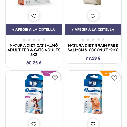
+ AFEGIR A LA CISTELLA
+ AFEGIR A LA CISTELLA










NATURA DIET CAT SALMÓ
NATURA DIET GRAIN FREE
ADULT PER A GATS ADULTS
SALMON & COCONUT 12 KG
3KG
77,99 €
30,75 €
favorite_border
favorite_border