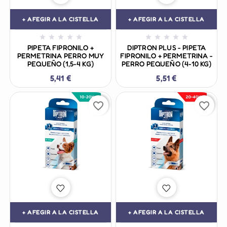
+ AFEGIR A LA CISTELLA
+ AFEGIR A LA CISTELLA










PIPETA FIPRONILO +
DIPTRON PLUS - PIPETA
PERMETRINA PERRO MUY
FIPRONILO + PERMETRINA -
PEQUEÑO (1,5-4 KG)
PERRO PEQUEÑO (4-10 KG)
5,41 €
5,51 €
favorite_border
favorite_border
+ AFEGIR A LA CISTELLA
+ AFEGIR A LA CISTELLA