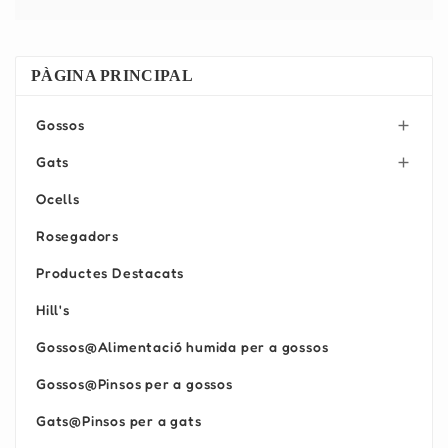
PÀGINA PRINCIPAL
Gossos

Gats

Ocells
Rosegadors
Productes Destacats
Hill's
Gossos@Alimentació humida per a gossos
Gossos@Pinsos per a gossos
Gats@Pinsos per a gats