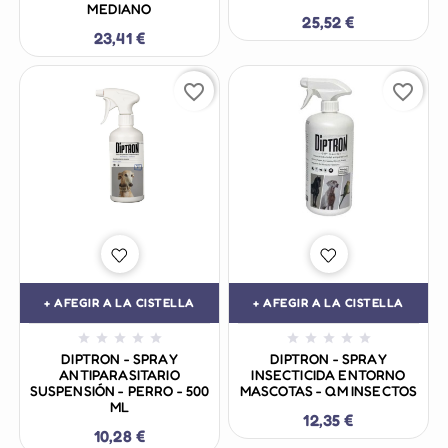
MEDIANO
25,52 €
23,41 €
favorite_border
favorite_border
+ AFEGIR A LA CISTELLA
+ AFEGIR A LA CISTELLA










DIPTRON - SPRAY
DIPTRON - SPRAY
ANTIPARASITARIO
INSECTICIDA ENTORNO
SUSPENSIÓN - PERRO - 500
MASCOTAS - QM INSECTOS
ML
12,35 €
10,28 €