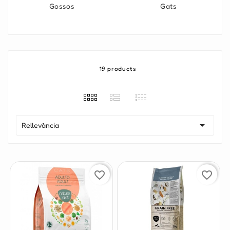
Gossos
Gats
19 products

Rellevància
favorite_border
favorite_border