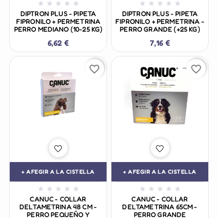










DIPTRON PLUS - PIPETA
DIPTRON PLUS - PIPETA
FIPRONILO + PERMETRINA
FIPRONILO + PERMETRINA -
PERRO MEDIANO (10-25 KG)
PERRO GRANDE (+25 KG)
6,62 €
7,16 €
favorite_border
favorite_border
+ AFEGIR A LA CISTELLA
+ AFEGIR A LA CISTELLA










CANUC - COLLAR
CANUC - COLLAR
DELTAMETRINA 48 CM -
DELTAMETRINA 65CM -
PERRO PEQUEÑO Y
PERRO GRANDE